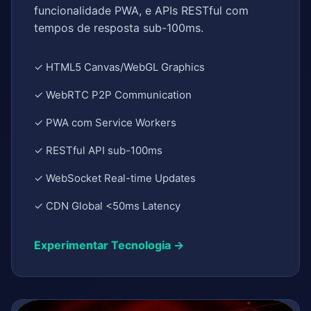
funcionalidade PWA, e APIs RESTful com
tempos de resposta sub-100ms.
✓ HTML5 Canvas/WebGL Graphics
✓ WebRTC P2P Communication
✓ PWA com Service Workers
✓ RESTful API sub-100ms
✓ WebSocket Real-time Updates
✓ CDN Global <50ms Latency
Experimentar Tecnologia →