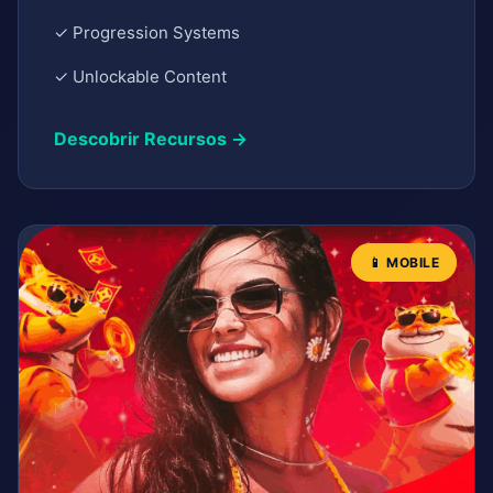
✓ Progression Systems
✓ Unlockable Content
Descobrir Recursos →
📱 MOBILE