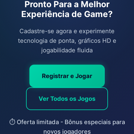
Pronto Para a Melhor
Experiência de Game?
Cadastre-se agora e experimente
tecnologia de ponta, gráficos HD e
jogabilidade fluida
Registrar e Jogar
Ver Todos os Jogos
⏱️ Oferta limitada - Bônus especiais para
novos jogadores