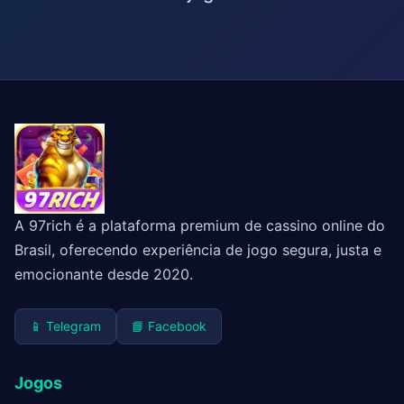
A 97rich é a plataforma premium de cassino online do
Brasil, oferecendo experiência de jogo segura, justa e
emocionante desde 2020.
📱 Telegram
📘 Facebook
Jogos