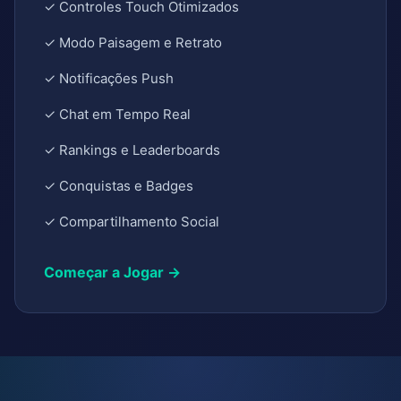
✓ Controles Touch Otimizados
✓ Modo Paisagem e Retrato
✓ Notificações Push
✓ Chat em Tempo Real
✓ Rankings e Leaderboards
✓ Conquistas e Badges
✓ Compartilhamento Social
Começar a Jogar →