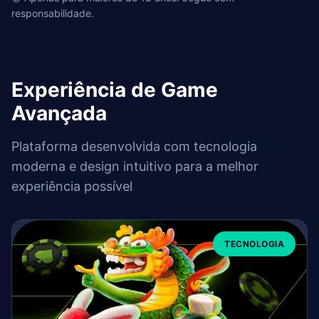
responsabilidade.
Experiência de Game
Avançada
Plataforma desenvolvida com tecnologia
moderna e design intuitivo para a melhor
experiência possível
TECNOLOGIA